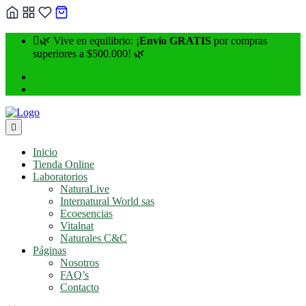
Skip
🌿 Vive en equilibrio: ¡
Envío GRATIS
por compras
to
superiores a $500.000! 🌿
content
Inicio
Tienda Online
Laboratorios
NaturaLive
Internatural World sas
Ecoesencias
Vitalnat
Naturales C&C
Páginas
Nosotros
FAQ’s
Contacto