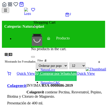
Skip
to
0
content
Shopping Cart
Categoría:
Naturalsplast
Producto
No products in the cart.
Filter
Ordenado
Mostrando los 9 resultados
por
NaturaLive
Quick View
Comprar por WhatsApp
Quick View
Vitalnat
popularidad
Ecoesencias
Naturales C&C
Colagenvit
INVIMA
RSA-0008686-2019
Colagenvit
contiene Pectina, Resveratrol, Pepino,
Biotina y Cloruro de Magnesio.
Presentación de 400 ml.